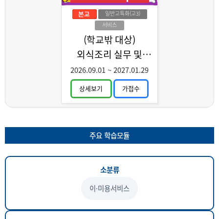
일반고특화(고3)
서비스
(학교밖 대상)
외식조리 실무 및
양식조리기능사 취득
2026.09.01
~
2027.01.29
상세보기
가접수
주요 학습모듈
소분류
이·미용서비스