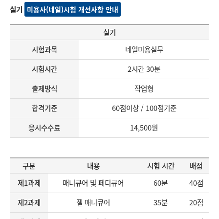
실기
미용사(네일)시험 개선사항 안내
실기
시험과목
네일미용실무
시험시간
2시간 30분
출제방식
작업형
합격기준
60점이상 / 100점기준
응시수수료
14,500원
구분
내용
시험 시간
배점
제1과제
매니큐어 및 페디큐어
60분
40점
제2과제
젤 매니큐어
35분
20점