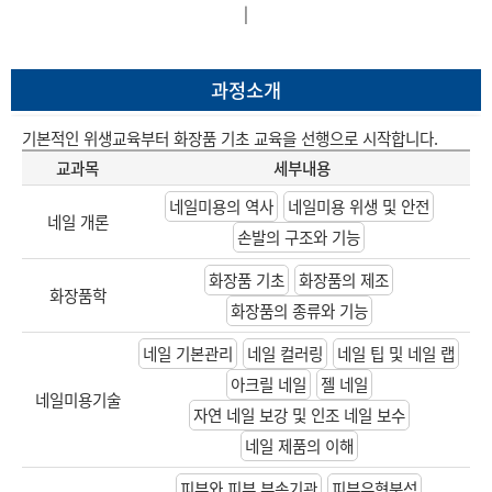
|
과정소개
기본적인 위생교육부터 화장품 기초 교육을 선행으로 시작합니다.
교과목
세부내용
네일미용의 역사
네일미용 위생 및 안전
네일 개론
손발의 구조와 기능
화장품 기초
화장품의 제조
화장품학
화장품의 종류와 기능
네일 기본관리
네일 컬러링
네일 팁 및 네일 랩
아크릴 네일
젤 네일
네일미용기술
자연 네일 보강 및 인조 네일 보수
네일 제품의 이해
피부와 피부 부속기관
피부유형분석