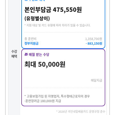
본인부담금 475,550원
(유형별상이)
* 지원 대상 및 카드 유형에 따라 차이가 있을 수 있습니다.
총 훈련비
1,358,700원
정부지원금
- 883,150원
수강
🎁 매월 받는 수당
혜택
최대 50,000원
매달지급
* 고용보험가입 된 자영업자, 특수형태근로자의 경우
-훈련장려금 180,000원 지급
* 2026년 국민내일배움카드 운영규정 준수