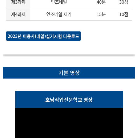
제3과제
인조네일
40분
30점
제4과제
인조네일 제거
15분
10점
2023년 미용사(네일)실기시험 다운로드
기본 영상
호남직업전문학교 영상