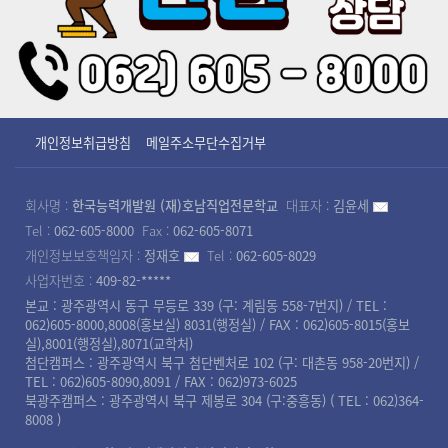
개인정보취급방침
메일주소무단수집거부
회사명 :
한국능력개발원 (재)호남직업전문학교
대표자 :
김윤세
Tel :
062-605-8000
Fax :
062-605-8071
개인정보보호책임자 :
정재호
Tel :
062-605-8029
사업자번호 :
409-82-*****
본교 : 광주광역시 동구 무등로 339 (구: 계림동 558-7번지) / TEL :
062)605-8000,8008(홍보실) 8031(행정실) / FAX : 062)605-8015(홍보
실),8001(행정실),8071(교학처)
첨단캠퍼스 : 광주광역시 북구 첨단벤처로 102 (구: 대촌동 958-20번지) /
TEL : 062)605-8090,8091 / FAX : 062)973-6025
북광주캠퍼스 : 광주광역시 북구 제봉로 304 (구:중흥동) ( TEL : 062)364-
8008 )