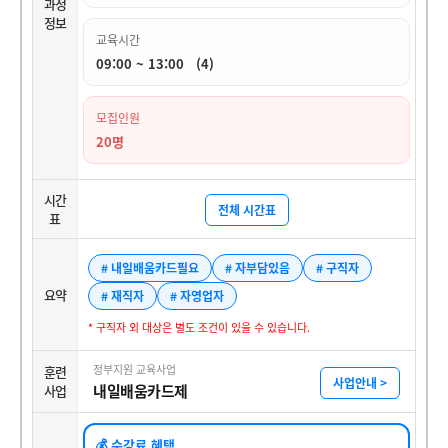
과정
정보
교육시간
09:00 ~ 13:00 (4)
모집인원
20명
시간
전체 시간표
표
# 내일배움카드필요
# 자부담있음
# 구직자
요약
# 재직자
# 자영업자
* 구직자 외 대상은 별도 조건이 있을 수 있습니다.
정부지원 교육사업
훈련
사업안내 >
내일배움카드제
사업
💰 수강료 혜택