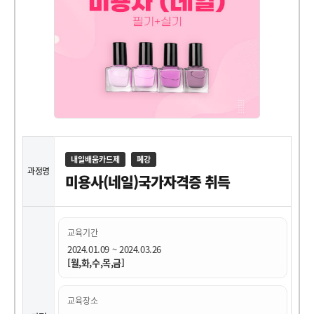
내일배움카드제
폐강
과정명
미용사(네일)국가자격증 취득
교육기간
2024.01.09 ~ 2024.03.26
[월,화,수,목,금]
교육장소