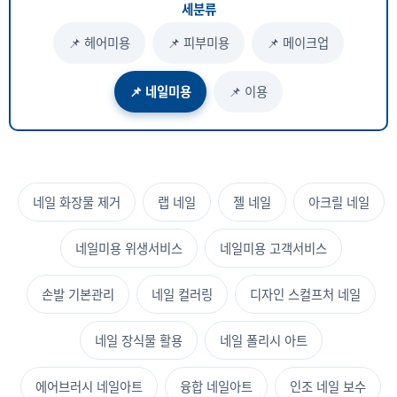
세분류
📌 헤어미용
📌 피부미용
📌 메이크업
📌 네일미용
📌 이용
네일 화장물 제거
랩 네일
젤 네일
아크릴 네일
네일미용 위생서비스
네일미용 고객서비스
손발 기본관리
네일 컬러링
디자인 스컬프처 네일
네일 장식물 활용
네일 폴리시 아트
에어브러시 네일아트
융합 네일아트
인조 네일 보수