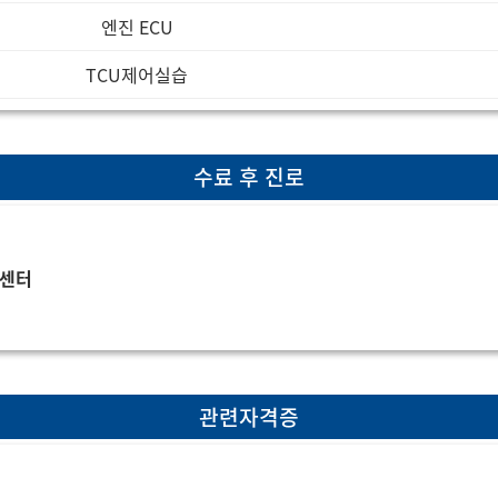
엔진 ECU
TCU제어실습
수료 후 진로
S센터
관련자격증