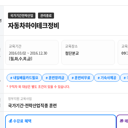
국가기간전략산업
관리종료
명
자동차하이테크정비
교육기간
교육장소
교육
정
2016.03.02 ~ 2016.12.30
첨단분교
09:
보
[월,화,수,목,금]
# 내일배움카드필요
# 훈련장려금
# 훈련비무료
# 기숙사제공
#
약
* 구직자 외 대상은 별도 조건이 있을 수 있습니다.
정부지원 교육사업
련
업
국가기간·전략산업직종 훈련
💰 수강료 혜택
🎁 