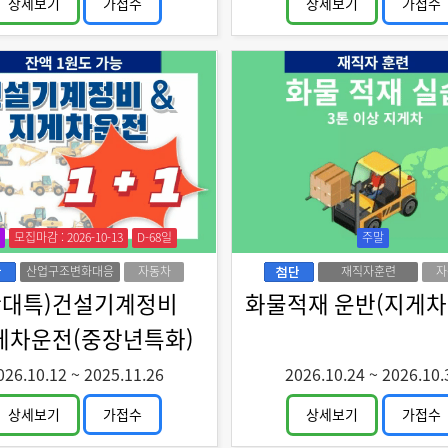
상세보기
가접수
상세보기
가접수
모집마감 : 2026-10-13
D-68일
주말
산업구조변화대응
자동차
재직자훈련
자
특화훈련
산대특)건설기계정비
화물적재 운반(지게차
게차운전(중장년특화)
026.10.12
~
2025.11.26
2026.10.24
~
2026.10.
상세보기
가접수
상세보기
가접수