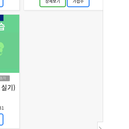
상세보기
가접수
동차
 실기)
31