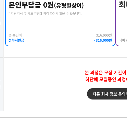
최
본인부담금 0원
(유형별상이)
* 지원 대상 및 카드 유형에 따라 차이가 있을 수 있습니다.
강
택
총 훈련비
316,000원
정부지원금
- 316,000원
식비 
본 과정은 모집 기간이
하단에 모집중인 과정
강
청
다른 회차 정보 문의