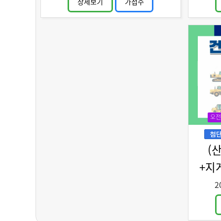
상세보기
가접수
오전
(
+지
2