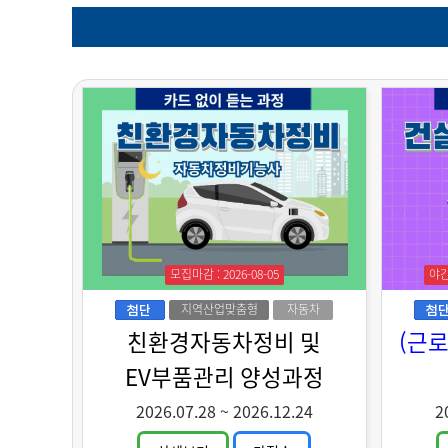
모집마감 : 2026-08-05
야
지역산업맞춤형
자동차
인력양성
친환경자동차정비 및
(근
EV부품관리 양성과정
2026.07.28
~
2026.12.24
2