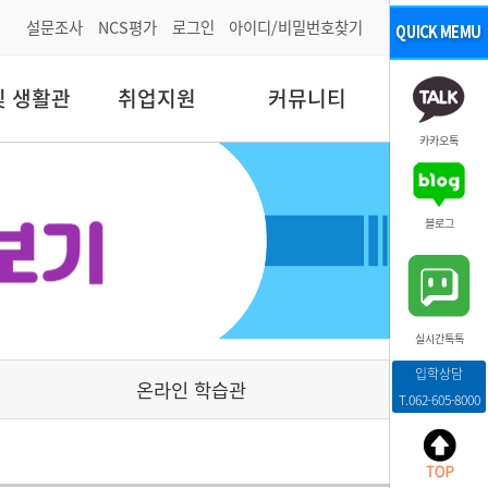
설문조사
NCS평가
로그인
아이디/비밀번호찾기
및 생활관
취업지원
커뮤니티
카카오톡
블로그
실시간톡톡
입학상담
온라인 학습관
T.062-605-8000