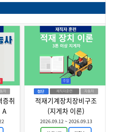
일
주말
동차
재직자훈련
자동차
격증취
적재기계장치장비구조
 A
(지게차 이론)
22
2026.09.12
~
2026.09.13