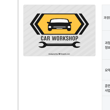
과정
과
정
요
훈
사