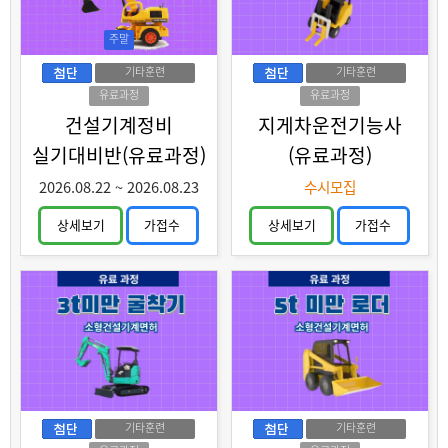
주말
기타훈련
기타훈련
유료과정
유료과정
건설기계정비
지게차운전기능사
실기대비반(유료과정)
(유료과정)
2026.08.22
~
2026.08.23
수시모집
상세보기
가접수
상세보기
가접수
기타훈련
기타훈련