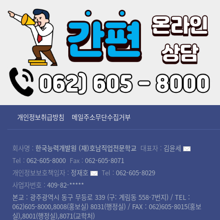
개인정보취급방침
메일주소무단수집거부
회사명 :
한국능력개발원 (재)호남직업전문학교
대표자 :
김윤세
Tel :
062-605-8000
Fax :
062-605-8071
개인정보보호책임자 :
정재호
Tel :
062-605-8029
사업자번호 :
409-82-*****
본교 : 광주광역시 동구 무등로 339 (구: 계림동 558-7번지) / TEL :
062)605-8000,8008(홍보실) 8031(행정실) / FAX : 062)605-8015(홍보
실),8001(행정실),8071(교학처)