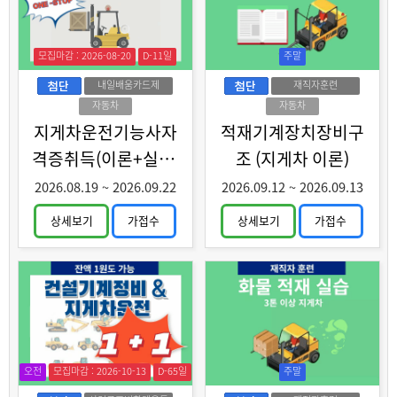
모집마감 : 2026-08-20
D-11일
주말
내일배움카드제
재직자훈련
자동차
자동차
지게차운전기능사자
적재기계장치장비구
격증취득(이론+실기)
조 (지게차 이론)
과정 A
2026.08.19
~
2026.09.22
2026.09.12
~
2026.09.13
상세보기
가접수
상세보기
가접수
오전
모집마감 : 2026-10-13
D-65일
주말