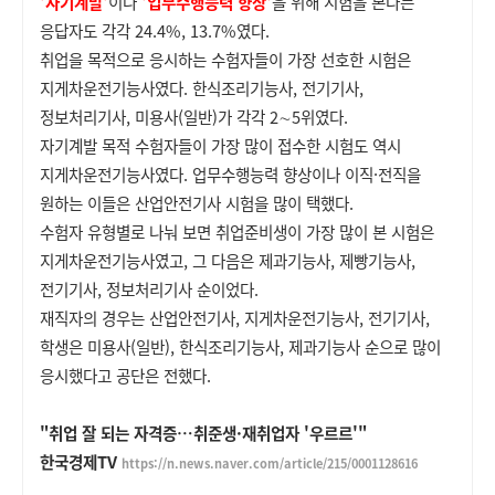
'자기계발'
이나
'업무수행능력 향상'
을 위해 시험을 본다는
응답자도 각각 24.4%, 13.7%였다.
취업을 목적으로 응시하는 수험자들이 가장 선호한 시험은
지게차운전기능사였다. 한식조리기능사, 전기기사,
정보처리기사, 미용사(일반)가 각각 2∼5위였다.
자기계발 목적 수험자들이 가장 많이 접수한 시험도 역시
지게차운전기능사였다. 업무수행능력 향상이나 이직·전직을
원하는 이들은 산업안전기사 시험을 많이 택했다.
수험자 유형별로 나눠 보면 취업준비생이 가장 많이 본 시험은
지게차운전기능사였고, 그 다음은 제과기능사, 제빵기능사,
전기기사, 정보처리기사 순이었다.
재직자의 경우는 산업안전기사, 지게차운전기능사, 전기기사,
학생은 미용사(일반), 한식조리기능사, 제과기능사 순으로 많이
응시했다고 공단은 전했다.
"취업 잘 되는 자격증…취준생·재취업자 '우르르'"
한국경제TV
https://n.news.naver.com/article/215/0001128616