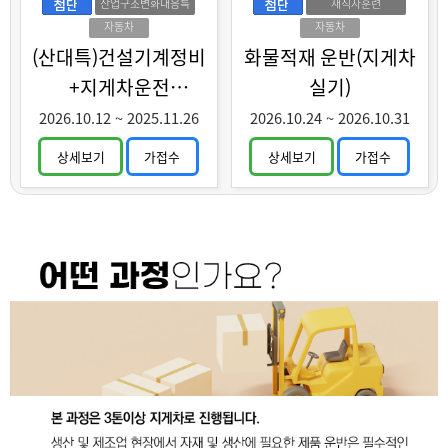
산업구조변화대응특
재직자훈련
화훈련
자동차
자동차
(산대특)건설기계정비
화물적재 운반(지게차
+지게차운전
실기)
(중장년특화)
2026.10.12
~
2025.11.26
2026.10.24
~
2026.10.31
상세보기
가접수
상세보기
가접수