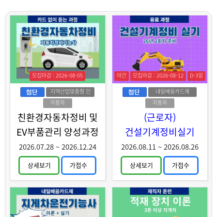
모집마감 : 2026-08-05
야간
모집마감 : 2026-08-12
D-3일
지역산업맞춤형 인
내일배움카드제
력양성
자동차
자동차
친환경자동차정비 및
(근로자)
EV부품관리 양성과정
건설기계정비실기
2026.07.28
~
2026.12.24
2026.08.11
~
2026.08.26
상세보기
가접수
상세보기
가접수