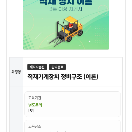
재직자훈련
관리종료
과정명
적재기계장치 정비구조 (이론)
교육기간
별도문의
[토]
교육장소