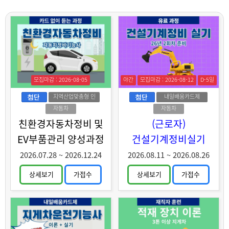
모집마감 : 2026-08-05
야간
모집마감 : 2026-08-12
D-5일
지역산업맞춤형 인
내일배움카드제
력양성
자동차
자동차
친환경자동차정비 및
(근로자)
EV부품관리 양성과정
건설기계정비실기
2026.07.28
~
2026.12.24
2026.08.11
~
2026.08.26
상세보기
가접수
상세보기
가접수