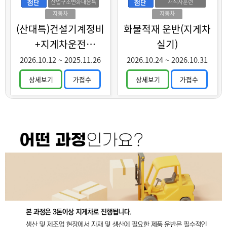
산업구조변화대응특
재직자훈련
화훈련
자동차
자동차
(산대특)건설기계정비
화물적재 운반(지게차
+지게차운전
실기)
(중장년특화)
2026.10.12
~
2025.11.26
2026.10.24
~
2026.10.31
상세보기
가접수
상세보기
가접수