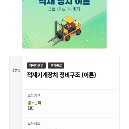
재직자훈련
관리종료
과정명
적재기계장치 정비구조 (이론)
교육기간
별도문의
[토]
교육장소