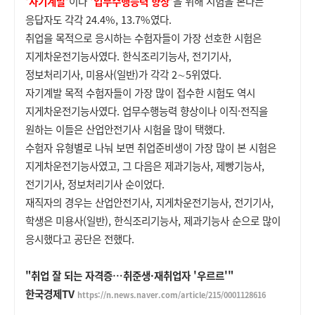
'자기계발'
이나
'업무수행능력 향상'
을 위해 시험을 본다는
응답자도 각각 24.4%, 13.7%였다.
취업을 목적으로 응시하는 수험자들이 가장 선호한 시험은
지게차운전기능사였다. 한식조리기능사, 전기기사,
정보처리기사, 미용사(일반)가 각각 2∼5위였다.
자기계발 목적 수험자들이 가장 많이 접수한 시험도 역시
지게차운전기능사였다. 업무수행능력 향상이나 이직·전직을
원하는 이들은 산업안전기사 시험을 많이 택했다.
수험자 유형별로 나눠 보면 취업준비생이 가장 많이 본 시험은
지게차운전기능사였고, 그 다음은 제과기능사, 제빵기능사,
전기기사, 정보처리기사 순이었다.
재직자의 경우는 산업안전기사, 지게차운전기능사, 전기기사,
학생은 미용사(일반), 한식조리기능사, 제과기능사 순으로 많이
응시했다고 공단은 전했다.
"취업 잘 되는 자격증…취준생·재취업자 '우르르'"
한국경제TV
https://n.news.naver.com/article/215/0001128616