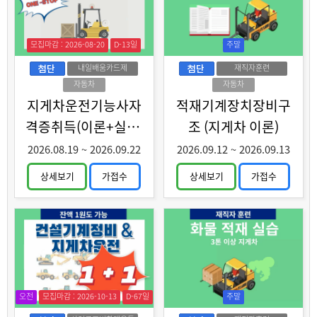
모집마감 : 2026-08-20
D-13일
주말
내일배움카드제
재직자훈련
자동차
자동차
지게차운전기능사자
적재기계장치장비구
격증취득(이론+실기)
조 (지게차 이론)
과정 A
2026.08.19
~
2026.09.22
2026.09.12
~
2026.09.13
상세보기
가접수
상세보기
가접수
오전
모집마감 : 2026-10-13
D-67일
주말