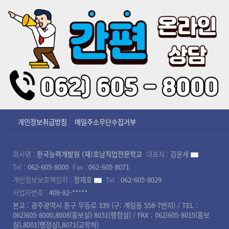
개인정보취급방침
메일주소무단수집거부
회사명 :
한국능력개발원 (재)호남직업전문학교
대표자 :
김윤세
Tel :
062-605-8000
Fax :
062-605-8071
개인정보보호책임자 :
정재호
Tel :
062-605-8029
사업자번호 :
409-82-*****
본교 : 광주광역시 동구 무등로 339 (구: 계림동 558-7번지) / TEL :
062)605-8000,8008(홍보실) 8031(행정실) / FAX : 062)605-8015(홍보
실),8001(행정실),8071(교학처)