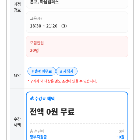
본교, 하남캠퍼스
과정
정보
교육시간
18:30 ~ 21:20 (3)
모집인원
20명
# 훈련비무료
# 재직자
요약
* 구직자 외 대상은 별도 조건이 있을 수 있습니다.
💰 수강료 혜택
전액 0원 무료
수강
혜택
총 훈련비
0원
정부지원금
- 0원