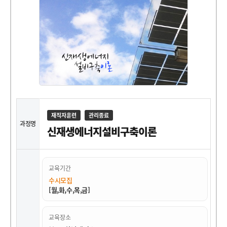
재직자훈련
관리종료
과정명
신재생에너지설비구축이론
교육기간
수시모집
[월,화,수,목,금]
교육장소