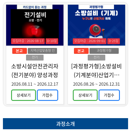
모집마감 : 2026-08-17
D-10일
모집마감 : 2026-09-01
D-25일
지역산업맞춤형 인
과정평가형
력양성
전기
전기
소방시설안전관리자
[과정평가형]소방설비
(전기분야) 양성과정
(기계분야)산업기사
취득과정
2026.08.11
~
2026.12.17
2026.08.26
~
2026.12.31
상세보기
가접수
상세보기
가접수
과정소개