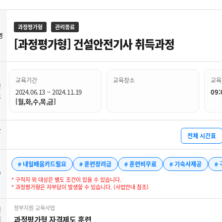
과정평가형
관리종료
명
[과정평가형] 건설안전기사 취득과정
교육기간
교육장소
교육
정
2024.06.13 ~ 2024.11.19
09:
보
[월,화,수,목,금]
간
전체 시간표
# 내일배움카드필요
# 훈련장려금
# 훈련비무료
# 기숙사제공
#
약
* 구직자 외 대상은 별도 조건이 있을 수 있습니다.
* 과정평가형은 자부담이 발생할 수 있습니다. (사업안내 참조)
정부지원 교육사업
련
업
과정평가형 자격제도 훈련