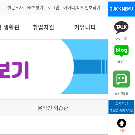
설문조사
NCS평가
로그인
아이디/비밀번호찾기
및 생활관
취업지원
커뮤니티
카카오톡
블로그
실시간톡톡
입학상담
온라인 학습관
T.062-605-8000