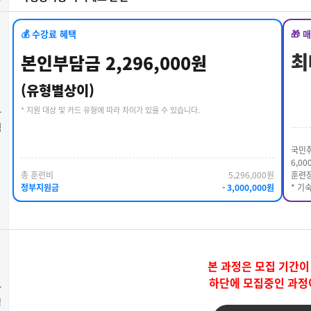
💰 수강료 혜택
🎁 
최
본인부담금 2,296,000원
(유형별상이)
* 지원 대상 및 카드 유형에 따라 차이가 있을 수 있습니다.
강
택
국민취
6,00
총 훈련비
5,296,000원
훈련장
정부지원금
- 3,000,000원
* 기
본 과정은 모집 기간이
하단에 모집중인 과정
강
청