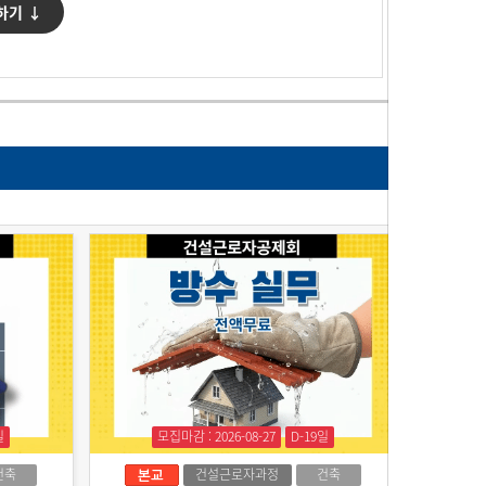
하기 ↓
일
모집마감 : 2026-08-27
D-19일
건축
건설근로자과정
건축