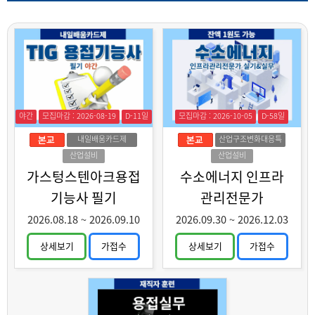
야간
모집마감 : 2026-08-19
D-11일
모집마감 : 2026-10-05
D-58일
내일배움카드제
산업구조변화대응특
화훈련
산업설비
산업설비
가스텅스텐아크용접
수소에너지 인프라
기능사 필기
관리전문가
2026.08.18
~
2026.09.10
2026.09.30
~
2026.12.03
상세보기
가접수
상세보기
가접수