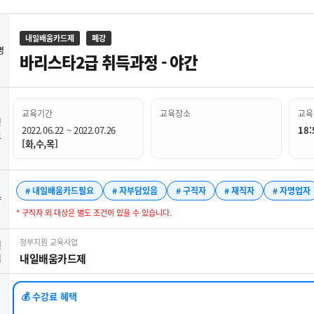
내일배움카드제
폐강
명
바리스타2급 취득과정 - 야간
교육기간
교육장소
교육
정
2022.06.22 ~ 2022.07.26
18:
보
[화,수,목]
# 내일배움카드필요
# 자부담있음
# 구직자
# 재직자
# 자영업자
약
* 구직자 외 대상은 별도 조건이 있을 수 있습니다.
정부지원 교육사업
련
업
내일배움카드제
💰 수강료 혜택