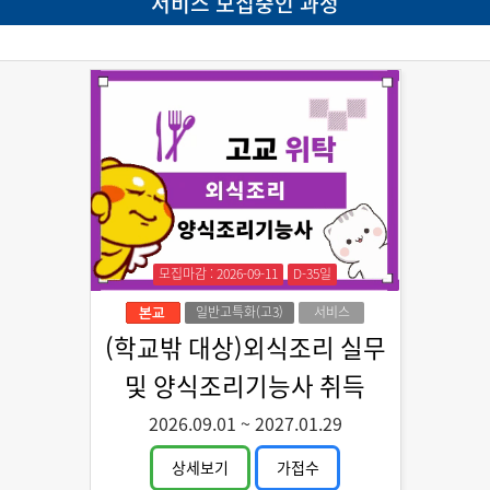
서비스 모집중인 과정
모집마감 : 2026-09-11
D-35일
일반고특화(고3)
서비스
(학교밖 대상)외식조리 실무
및 양식조리기능사 취득
2026.09.01
~
2027.01.29
상세보기
가접수