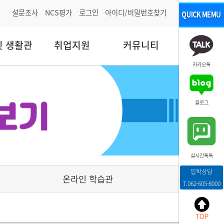
설문조사
NCS평가
로그인
아이디/비밀번호찾기
및 생활관
취업지원
커뮤니티
카카오톡
블로그
실시간톡톡
입학상담
온라인 학습관
T.062-605-8000