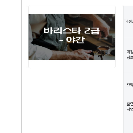
과정
과
정
요
훈
사