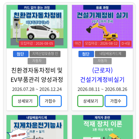
모집마감 : 2026-08-05
야간
모집마감 : 2026-08-12
D-4일
지역산업맞춤형 인
내일배움카드제
력양성
자동차
자동차
친환경자동차정비 및
(근로자)
EV부품관리 양성과정
건설기계정비실기
2026.07.28
~
2026.12.24
2026.08.11
~
2026.08.26
상세보기
가접수
상세보기
가접수