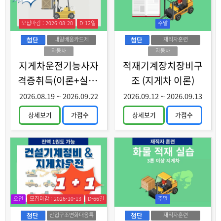
모집마감 : 2026-08-20
D-12일
주말
내일배움카드제
재직자훈련
자동차
자동차
지게차운전기능사자
적재기계장치장비구
격증취득(이론+실기)
조 (지게차 이론)
과정 A
2026.08.19
~
2026.09.22
2026.09.12
~
2026.09.13
상세보기
가접수
상세보기
가접수
오전
모집마감 : 2026-10-13
D-66일
주말
산업구조변화대응특
재직자훈련