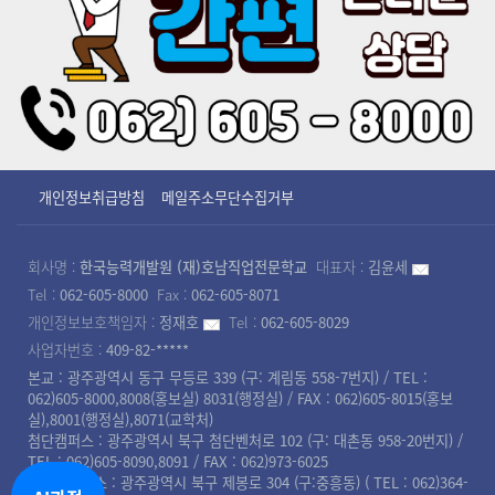
개인정보취급방침
메일주소무단수집거부
회사명 :
한국능력개발원 (재)호남직업전문학교
대표자 :
김윤세
Tel :
062-605-8000
Fax :
062-605-8071
개인정보보호책임자 :
정재호
Tel :
062-605-8029
사업자번호 :
409-82-*****
본교 : 광주광역시 동구 무등로 339 (구: 계림동 558-7번지) / TEL :
062)605-8000,8008(홍보실) 8031(행정실) / FAX : 062)605-8015(홍보
실),8001(행정실),8071(교학처)
첨단캠퍼스 : 광주광역시 북구 첨단벤처로 102 (구: 대촌동 958-20번지) /
TEL : 062)605-8090,8091 / FAX : 062)973-6025
북광주캠퍼스 : 광주광역시 북구 제봉로 304 (구:중흥동) ( TEL : 062)364-