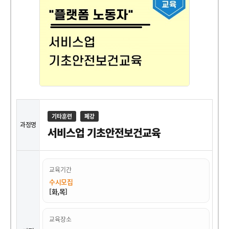
기타훈련
폐강
과정명
서비스업 기초안전보건교육
교육기간
수시모집
[화,목]
교육장소