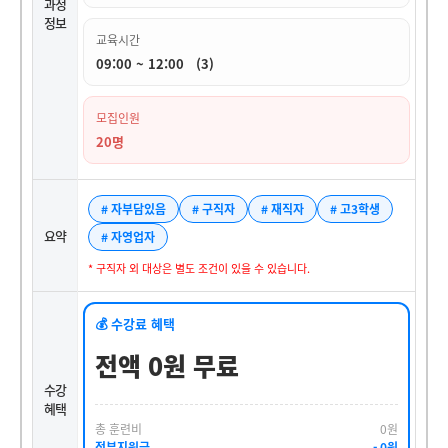
과정
정보
교육시간
09:00 ~ 12:00 (3)
모집인원
20명
# 자부담있음
# 구직자
# 재직자
# 고3학생
요약
# 자영업자
* 구직자 외 대상은 별도 조건이 있을 수 있습니다.
💰 수강료 혜택
전액 0원 무료
수강
혜택
총 훈련비
0원
정부지원금
- 0원