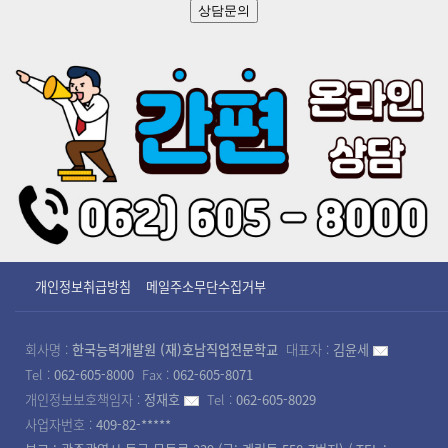
상담문의
개인정보취급방침
메일주소무단수집거부
회사명 :
한국능력개발원 (재)호남직업전문학교
대표자 :
김윤세
Tel :
062-605-8000
Fax :
062-605-8071
개인정보보호책임자 :
정재호
Tel :
062-605-8029
사업자번호 :
409-82-*****