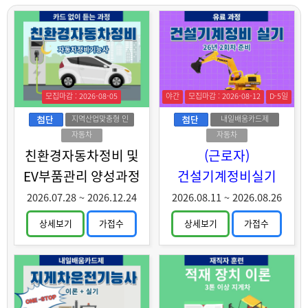
모집마감 : 2026-08-05
야간
모집마감 : 2026-08-12
D-5일
지역산업맞춤형 인
내일배움카드제
력양성
자동차
자동차
친환경자동차정비 및
(근로자)
EV부품관리 양성과정
건설기계정비실기
2026.07.28
~
2026.12.24
2026.08.11
~
2026.08.26
상세보기
가접수
상세보기
가접수