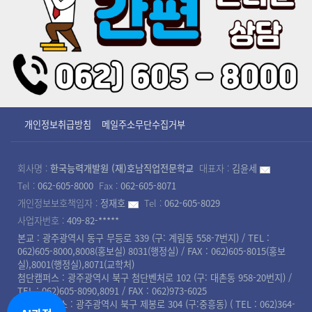
개인정보취급방침
메일주소무단수집거부
회사명 :
한국능력개발원 (재)호남직업전문학교
대표자 :
김윤세
Tel :
062-605-8000
Fax :
062-605-8071
개인정보보호책임자 :
정재호
Tel :
062-605-8029
사업자번호 :
409-82-*****
본교 : 광주광역시 동구 무등로 339 (구: 계림동 558-7번지) / TEL :
062)605-8000,8008(홍보실) 8031(행정실) / FAX : 062)605-8015(홍보
실),8001(행정실),8071(교학처)
첨단캠퍼스 : 광주광역시 북구 첨단벤처로 102 (구: 대촌동 958-20번지) /
TEL : 062)605-8090,8091 / FAX : 062)973-6025
북광주캠퍼스 : 광주광역시 북구 제봉로 304 (구:중흥동) ( TEL : 062)364-