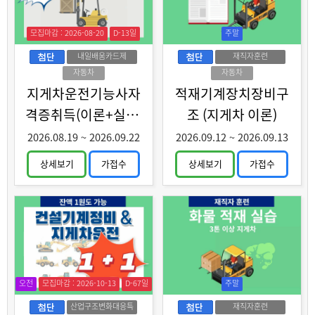
모집마감 : 2026-08-20
D-13일
주말
내일배움카드제
재직자훈련
자동차
자동차
지게차운전기능사자
적재기계장치장비구
격증취득(이론+실기)
조 (지게차 이론)
과정 A
2026.08.19
~
2026.09.22
2026.09.12
~
2026.09.13
상세보기
가접수
상세보기
가접수
오전
모집마감 : 2026-10-13
D-67일
주말
산업구조변화대응특
재직자훈련