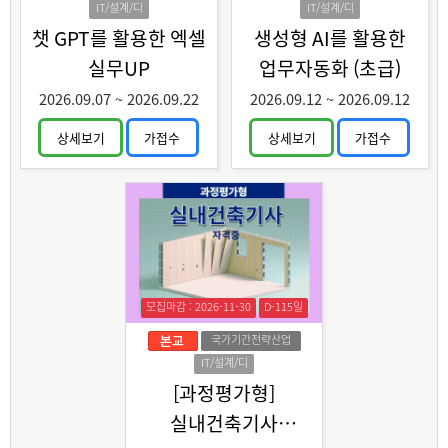
IT/설계/디
IT/설계/디
자인
자인
챗 GPT를 활용한 엑셀
생성형 AI를 활용한
실무UP
업무자동화 (초급)
2026.09.07
~
2026.09.22
2026.09.12
~
2026.09.12
상세보기
가접수
상세보기
가접수
모집마감 : 2026-11-30
D-115일
국가기간전략산업
IT/설계/디
자인
[과정평가형]
실내건축기사