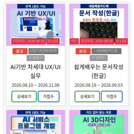
모집마감 : 2026-08-18
D-11일
야간
모집마감 : 2026-08-20
D-13일
산업구조변화대응특
내일배움카드제
화훈련
IT/설계/디
IT/설계/디
자인
자인
Ai기반 차세대 UX/UI
쉽게배우는 문서작성
실무
(한글)
2026.08.10
~
2026.11.06
2026.08.19
~
2026.09.03
상세보기
가접수
상세보기
가접수