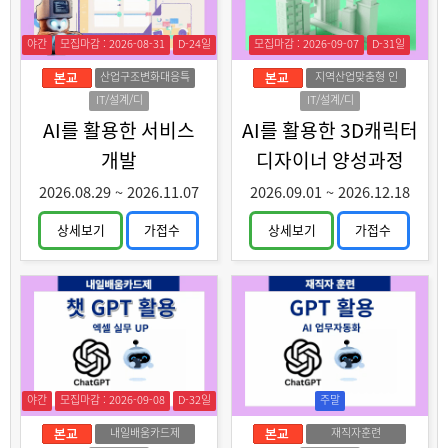
야간
모집마감 : 2026-08-31
D-24일
모집마감 : 2026-09-07
D-31일
산업구조변화대응특
지역산업맞춤형 인
화훈련
력양성
IT/설계/디
IT/설계/디
자인
자인
AI를 활용한 서비스
AI를 활용한 3D캐릭터
개발
디자이너 양성과정
2026.08.29
~
2026.11.07
2026.09.01
~
2026.12.18
상세보기
가접수
상세보기
가접수
야간
모집마감 : 2026-09-08
D-32일
주말
내일배움카드제
재직자훈련