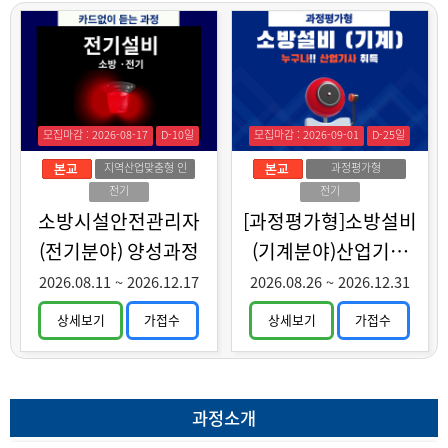
모집마감 : 2026-08-17
D-10일
모집마감 : 2026-09-01
D-25일
지역산업맞춤형 인
과정평가형
력양성
전기
전기
소방시설안전관리자
[과정평가형]소방설비
(전기분야) 양성과정
(기계분야)산업기사
취득과정
2026.08.11
~
2026.12.17
2026.08.26
~
2026.12.31
상세보기
가접수
상세보기
가접수
과정소개