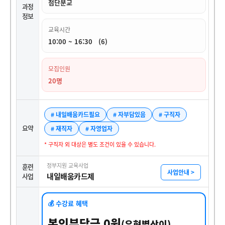
첨단분교
과정
정보
교육시간
10:00 ~ 16:30 (6)
모집인원
20명
# 내일배움카드필요
# 자부담있음
# 구직자
요약
# 재직자
# 자영업자
* 구직자 외 대상은 별도 조건이 있을 수 있습니다.
정부지원 교육사업
훈련
사업안내 >
내일배움카드제
사업
💰 수강료 혜택
본인부담금 0원
(유형별상이)