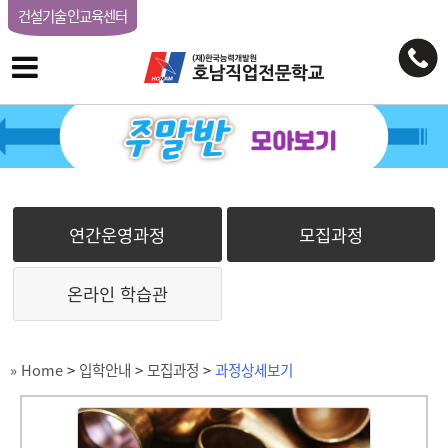
건설기술인교육센터
연간운영과정
모집과정
온라인 학습관
» Home
>
입학안내
>
모집과정
>
과정상세보기