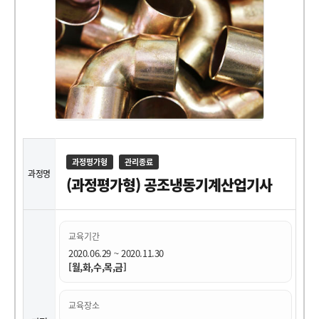
과정평가형
관리종료
과정명
(과정평가형) 공조냉동기계산업기사
교육기간
2020.06.29 ~ 2020.11.30
[월,화,수,목,금]
교육장소