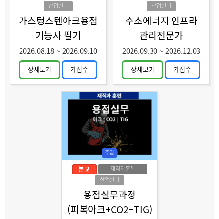
화훈련
산업설비
산업설비
가스텅스텐아크용접
수소에너지 인프라
기능사 필기
관리전문가
2026.08.18
~
2026.09.10
2026.09.30
~
2026.12.03
상세보기
가접수
상세보기
가접수
주말
재직자훈련
산업설비
용접실무과정
(피복아크+CO2+TIG)