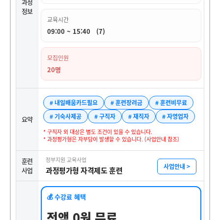
과정
정보
교육시간
09:00 ~ 15:40 (7)
모집인원
20명
# 내일배움카드필요
# 훈련장려금
# 훈련비무료
# 기숙사제공
# 구직자
# 재직자
# 자영업자
요약
* 구직자 외 대상은 별도 조건이 있을 수 있습니다.
* 과정평가형은 자부담이 발생할 수 있습니다. (사업안내 참조)
정부지원 교육사업
훈련
사업안내 >
과정평가형 자격제도 훈련
사업
💰 수강료 혜택
전액 0원 무료