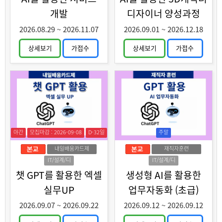
개발
디자이너 양성과정
2026.08.29
~
2026.11.07
2026.09.01
~
2026.12.18
상세보기
가접수
상세보기
가접수
야간
모집마감 : 2026-09-08
D-32일
주말
내일배움카드제
재직자훈련
IT/설계/디
IT/설계/디
자인
자인
챗 GPT를 활용한 엑셀
생성형 AI를 활용한
실무UP
업무자동화 (초급)
2026.09.07
~
2026.09.22
2026.09.12
~
2026.09.12