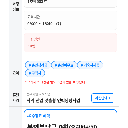
1호관603호
과정
정보
교육시간
09:00 ~ 16:40 (7)
모집인원
30명
# 훈련장려금
# 훈련비무료
# 기숙사제공
요약
# 구직자
* 구직자 외 대상은 별도 조건이 있을 수 있습니다.
정부지원 교육사업
훈련
사업안내 >
지역·산업 맞춤형 인력양성사업
사업
💰 수강료 혜택
본인부담금 0원
(유형별상이)