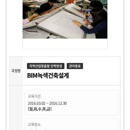
지역산업맞춤형 인력양성
관리종료
과정명
BIM녹색건축설계
교육기간
2016.03.02 ~ 2016.12.30
[월,화,수,목,금]
교육장소