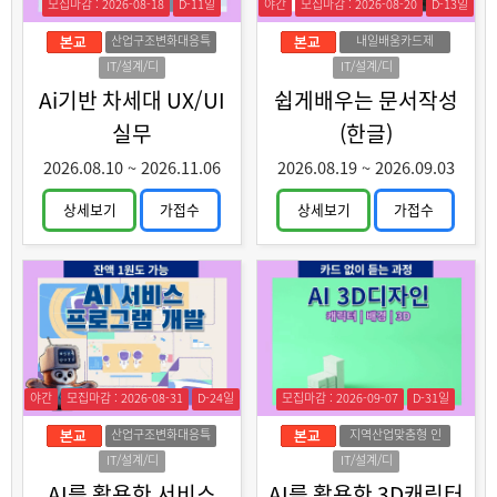
모집마감 : 2026-08-18
D-11일
야간
모집마감 : 2026-08-20
D-13일
산업구조변화대응특
내일배움카드제
화훈련
IT/설계/디
IT/설계/디
자인
자인
Ai기반 차세대 UX/UI
쉽게배우는 문서작성
실무
(한글)
2026.08.10
~
2026.11.06
2026.08.19
~
2026.09.03
상세보기
가접수
상세보기
가접수
야간
모집마감 : 2026-08-31
D-24일
모집마감 : 2026-09-07
D-31일
산업구조변화대응특
지역산업맞춤형 인
화훈련
력양성
IT/설계/디
IT/설계/디
자인
자인
AI를 활용한 서비스
AI를 활용한 3D캐릭터