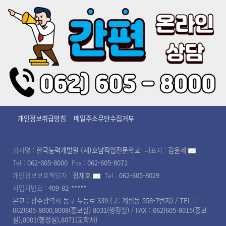
개인정보취급방침
메일주소무단수집거부
회사명 :
한국능력개발원 (재)호남직업전문학교
대표자 :
김윤세
Tel :
062-605-8000
Fax :
062-605-8071
개인정보보호책임자 :
정재호
Tel :
062-605-8029
사업자번호 :
409-82-*****
본교 : 광주광역시 동구 무등로 339 (구: 계림동 558-7번지) / TEL :
062)605-8000,8008(홍보실) 8031(행정실) / FAX : 062)605-8015(홍보
실),8001(행정실),8071(교학처)