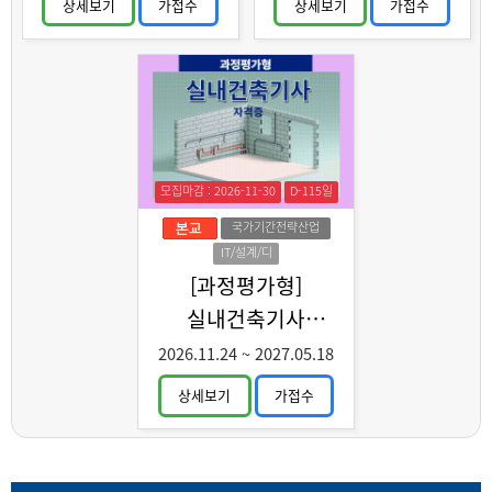
상세보기
가접수
상세보기
가접수
모집마감 : 2026-11-30
D-115일
국가기간전략산업
IT/설계/디
자인
[과정평가형]
실내건축기사
취득과정 C
2026.11.24
~
2027.05.18
상세보기
가접수