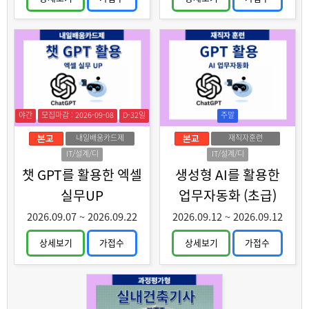
야간
모집마감 : 2026-09-08
D-32일
주말
내일배움카드제
재직자훈련
IT/설계/디
IT/설계/디
자인
자인
챗 GPT를 활용한 엑셀
생성형 AI를 활용한
실무UP
업무자동화 (초급)
2026.09.07
~
2026.09.22
2026.09.12
~
2026.09.12
상세보기
가접수
상세보기
가접수