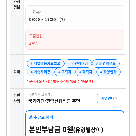
과정
정보
교육시간
09:00 ~ 17:30 (7)
모집인원
24명
# 내일배움카드필요
# 훈련장려금
# 훈련비무료
요약
# 기숙사제공
# 구직자
# 재직자
# 자영업자
* 구직자 외 대상은 별도 조건이 있을 수 있습니다.
정부지원 교육사업
훈련
사업안내 >
국가기간·전략산업직종 훈련
사업
💰 수강료 혜택
본인부담금 0원
(유형별상이)