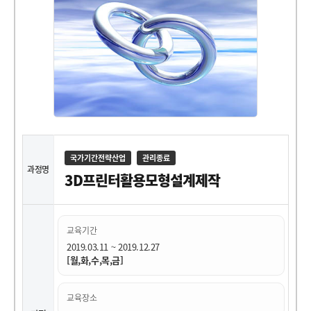
국가기간전략산업
관리종료
과정명
3D프린터활용모형설계제작
교육기간
2019.03.11 ~ 2019.12.27
[월,화,수,목,금]
교육장소