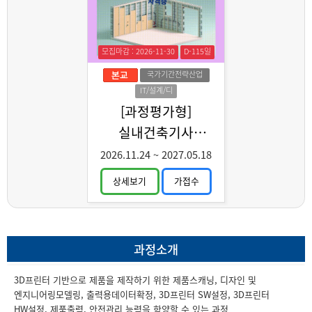
모집마감 : 2026-11-30
D-115일
국가기간전략산업
IT/설계/디
자인
[과정평가형]
실내건축기사
취득과정 C
2026.11.24
~
2027.05.18
상세보기
가접수
과정소개
3D프린터 기반으로 제품을 제작하기 위한 제품스캐닝, 디자인 및
엔지니어링모델링, 출력용데이터확정, 3D프린터 SW설정, 3D프린터
HW설정, 제품출력, 안전관리 능력을 함양할 수 있는 과정