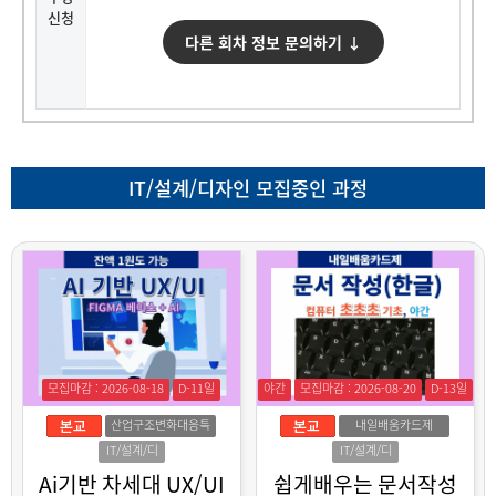
신청
다른 회차 정보 문의하기 ↓
IT/설계/디자인 모집중인 과정
모집마감 : 2026-08-18
D-11일
야간
모집마감 : 2026-08-20
D-13일
산업구조변화대응특
내일배움카드제
화훈련
IT/설계/디
IT/설계/디
자인
자인
Ai기반 차세대 UX/UI
쉽게배우는 문서작성