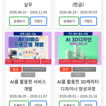
실무
(한글)
2026.08.10
~
2026.11.06
2026.08.19
~
2026.09.03
상세보기
가접수
상세보기
가접수
야간
모집마감 : 2026-08-31
D-24일
모집마감 : 2026-09-07
D-31일
산업구조변화대응특
지역산업맞춤형 인
화훈련
력양성
IT/설계/디
IT/설계/디
자인
자인
AI를 활용한 서비스
AI를 활용한 3D캐릭터
개발
디자이너 양성과정
2026.08.29
~
2026.11.07
2026.09.01
~
2026.12.18
상세보기
가접수
상세보기
가접수