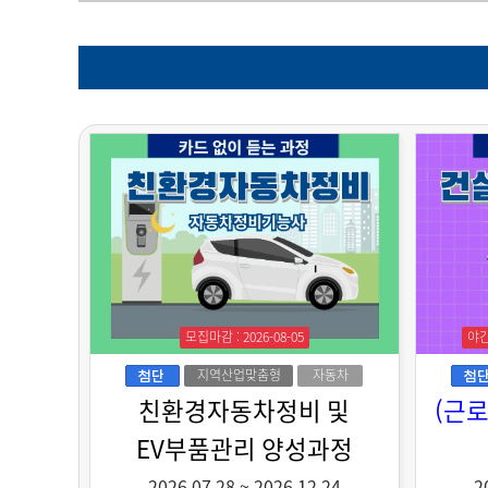
모집마감 : 2026-08-05
야
지역산업맞춤형
자동차
인력양성
친환경자동차정비 및
(근
EV부품관리 양성과정
2026.07.28
~
2026.12.24
2