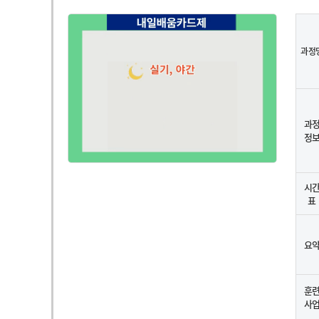
과정
과
정
시
표
요
훈
사