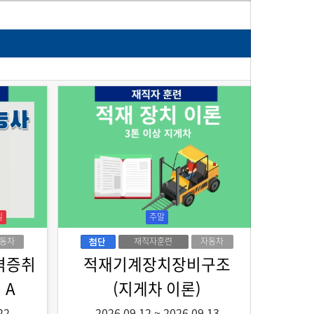
일
주말
동차
재직자훈련
자동차
격증취
적재기계장치장비구조
 A
(지게차 이론)
22
2026.09.12
~
2026.09.13