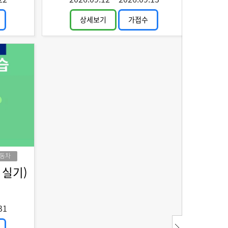
상세보기
가접수
동차
 실기)
31