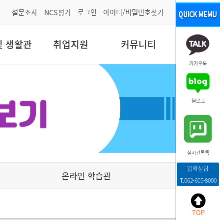
설문조사
NCS평가
로그인
아이디/비밀번호찾기
및 생활관
취업지원
커뮤니티
카카오톡
블로그
실시간톡톡
입학상담
온라인 학습관
T.062-605-8000