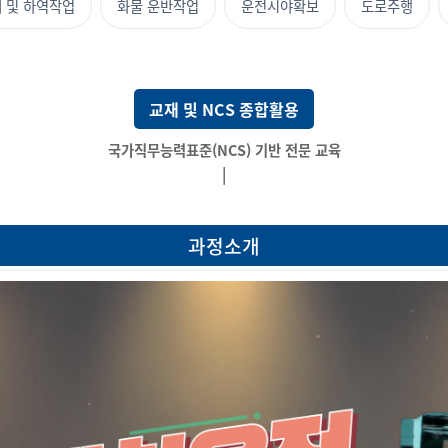
 및 하역작업
화물 운반작업
운전시야확보
도로주행
교재 및 NCS 종합활용
국가직무능력표준(
|
과정소개