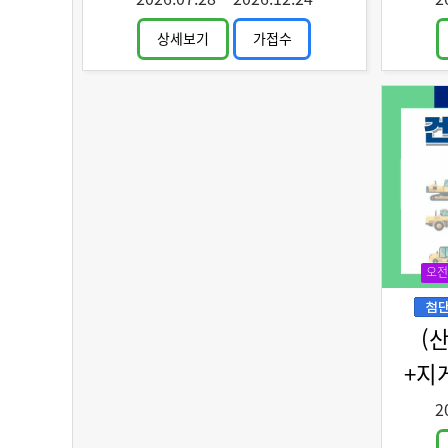
상세보기
가접수
오전
(
+지
2