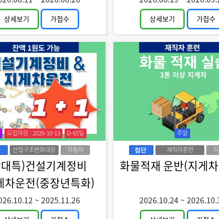
상세보기
가접수
상세보기
가접수
모집마감 : 2026-10-13
D-65일
주말
산업구조변화대응
자동차
재직자훈련
자
특화훈련
산대특)건설기계정비
화물적재 운반(지게차
게차운전(중장년특화)
026.10.12
~
2025.11.26
2026.10.24
~
2026.10.