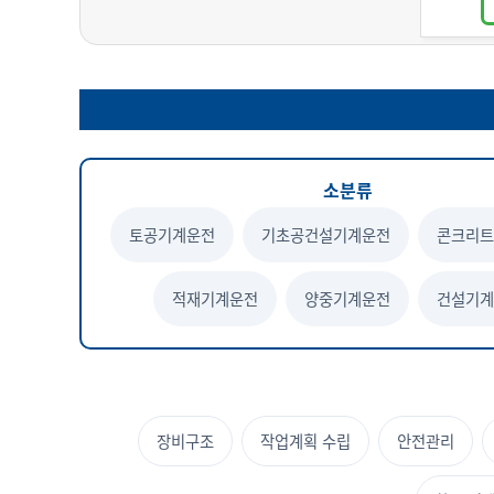
소분류
토공기계운전
기초공건설기계운전
콘크리
적재기계운전
양중기계운전
건설기
장비구조
작업계획 수립
안전관리