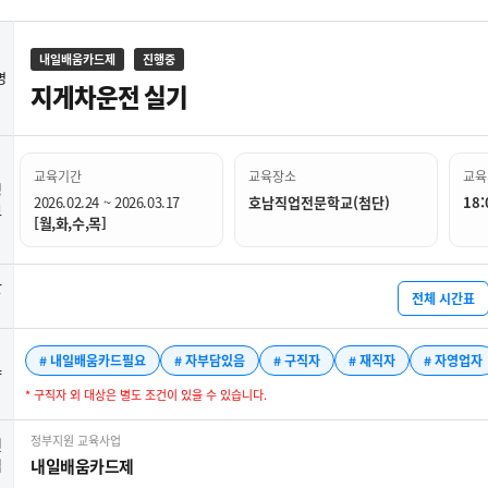
내일배움카드제
진행중
명
지게차운전 실기
교육기간
교육장소
교육
정
2026.02.24 ~ 2026.03.17
호남직업전문학교(첨단)
18:
보
[월,화,수,목]
간
전체 시간표
# 내일배움카드필요
# 자부담있음
# 구직자
# 재직자
# 자영업자
약
* 구직자 외 대상은 별도 조건이 있을 수 있습니다.
정부지원 교육사업
련
업
내일배움카드제