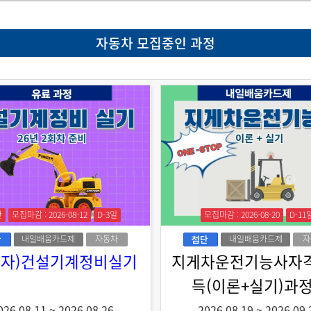
자동차 모집중인 과정
간
모집마감 : 2026-08-12
D-3일
모집마감 : 2026-08-20
D-11
내일배움카드제
자동차
내일배움카드제
자
로자)건설기계정비실기
지게차운전기능사자
득(이론+실기)과정
026.08.11
~
2026.08.26
2026.08.19
~
2026.09.