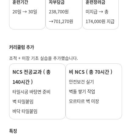
훈련기간
자부담금
훈련장려금
20일 → 30일
238,700원
미지급 → 총
→701,270원
174,000원 지급
커리큘럼 추가
조적 + 미장 기초 실습을 추가했습니다.
NCS 전공교과 ( 총
비 NCS ( 총 70시간 )
140시간 )
안전보건 실기
벽돌 쌓기 작업
타일시공 바탕면 준비
모르타르 벽 미장
벽 타일붙임
바닥 타일붙임
특징