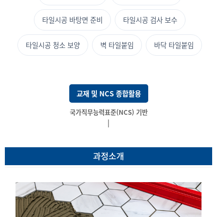
타일시공 바탕면 준비
타일시공 검사 보수
타일시공 청소 보양
벽 타일붙임
바닥 타일붙임
교재 및 NCS 종합활용
국가직무능력표준(NCS) 기반 전
|
과정소개