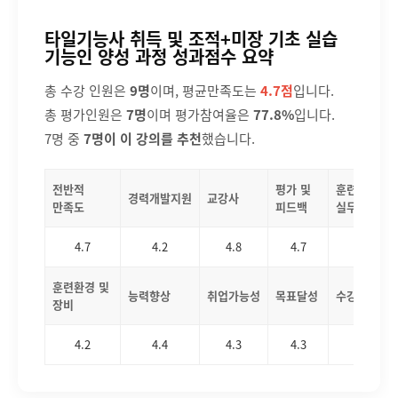
타일기능사 취득 및 조적+미장 기초 실습
기능인 양성 과정 성과점수 요약
총 수강 인원은
9
명
이며, 평균만족도는
4.7
점
입니다.
총 평가인원은
7
명
이며 평가참여율은
77.8
%
입니다.
7
명 중
7
명이 이 강의를 추천
했습니다.
전반적
평가 및
훈련과정
경력개발지원
교강사
만족도
피드백
실무연계성
4.7
4.2
4.8
4.7
5
훈련환경 및
능력향상
취업가능성
목표달성
수강가치
장비
4.2
4.4
4.3
4.3
4.3