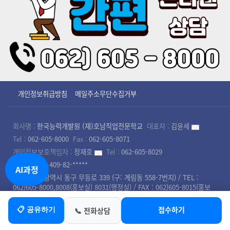
개인정보취급방침
메일주소무단수집거부
회사명 :
한국능력개발원 (재)호남직업전문학교
대표자 :
김윤세
Tel :
062-605-8000
Fax :
062-605-8071
개인정보보호책임자 :
정재호
Tel :
062-605-8029
사업자번호 :
409-82-*****
AI과정
본교 : 광주광역시 동구 무등로 339 (구: 계림동 558-7번지) / TEL :
062)605-8000,8008(홍보실) 8031(행정실) / FAX : 062)605-8015(홍보
실),8001(행정실),8071(교학처)
첨단캠퍼스 : 광주광역시 북구 첨단벤처로 102 (구: 대촌동 958-20번지) /
접수하기
📋 공유하기
📞 전화상담
TEL : 062)605-8090,8091 / FAX : 062)973-6025
북광주캠퍼스 : 광주광역시 북구 제봉로 304 (구:중흥동) ( TEL : 062)364-