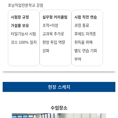
호남직업전문학교 강점
시험장 규정
실무형 커리큘럼
시험 직전 연습
조적+미장
과정 종료
가설물 보유
타일기능사 시험
교과목 추가로
후에도 자격증
코스 100% 일치
현장 투입 역량
취득을 위해
강화
별도 연습 기회
부여
현장 스케치
그라인더가 처음이라 죄송...