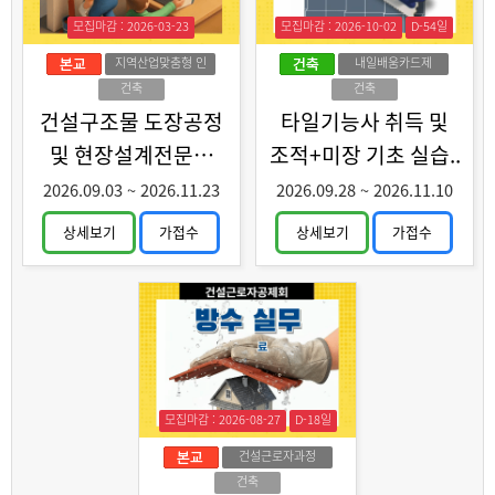
모집마감 : 2026-03-23
모집마감 : 2026-10-02
D-54일
지역산업맞춤형 인
내일배움카드제
력양성
건축
건축
건설구조물 도장공정
타일기능사 취득 및
및 현장설계전문가
조적+미장 기초 실습..
양성
2026.09.03
~
2026.11.23
2026.09.28
~
2026.11.10
상세보기
가접수
상세보기
가접수
모집마감 : 2026-08-27
D-18일
건설근로자과정
건축