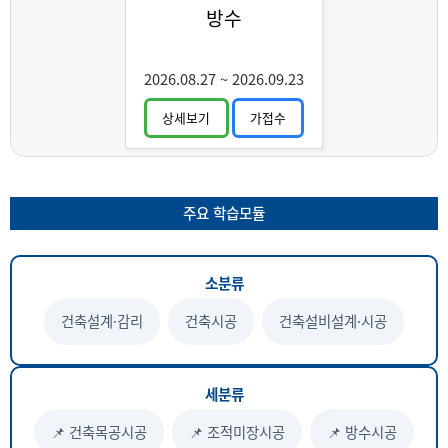
방수
2026.08.27
~
2026.09.23
상세보기
가접수
주요 학습모듈
소분류
건축설계·감리
건축시공
건축설비설계·시공
세분류
📌 건축목공시공
📌 조적미장시공
📌 방수시공