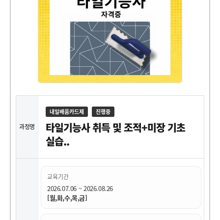
내일배움카드제
진행중
타일기능사 취득 및 조적+미장 기초
과정명
실습..
교육기간
2026.07.06 ~ 2026.08.26
[월,화,수,목,금]