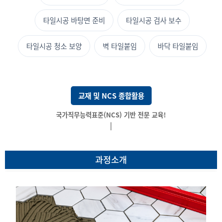
타일시공 바탕면 준비
타일시공 검사 보수
타일시공 청소 보양
벽 타일붙임
바닥 타일붙임
교재 및 NCS 종합활용
국가직무능력표준(NCS)
|
과정소개