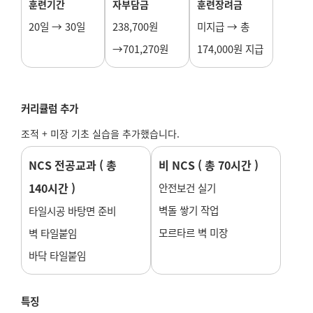
훈련기간
자부담금
훈련장려금
20일 → 30일
238,700원
미지급 → 총
→701,270원
174,000원 지급
커리큘럼 추가
조적 + 미장 기초 실습을 추가했습니다.
NCS 전공교과 ( 총
비 NCS ( 총 70시간 )
140시간 )
안전보건 실기
벽돌 쌓기 작업
타일시공 바탕면 준비
모르타르 벽 미장
벽 타일붙임
바닥 타일붙임
특징