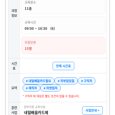
교육장소
11층
과정
정보
교육시간
09:00 ~ 16:30 (6)
모집인원
15명
시간
전체 시간표
표
# 내일배움카드필요
# 자부담있음
# 구직자
요약
# 재직자
# 자영업자
* 구직자 외 대상은 별도 조건이 있을 수 있습니다.
정부지원 교육사업
훈련
사업안내 >
내일배움카드제
사업