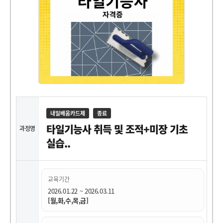
내일배움카드제
종료
타일기능사 취득 및 조적+미장 기초
과정명
실습..
교육기간
2026.01.22 ~ 2026.03.11
[월,화,수,목,금]