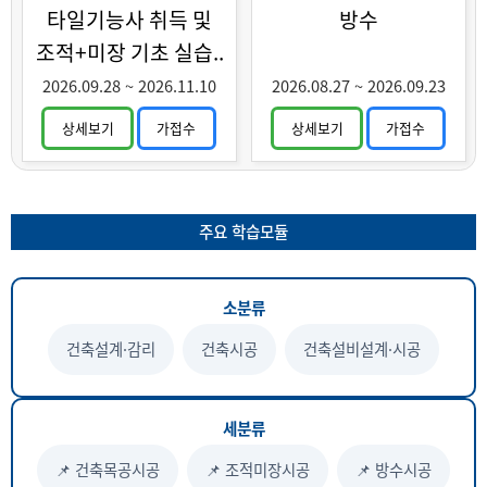
타일기능사 취득 및
방수
조적+미장 기초 실습..
2026.09.28
~
2026.11.10
2026.08.27
~
2026.09.23
상세보기
가접수
상세보기
가접수
주요 학습모듈
소분류
건축설계·감리
건축시공
건축설비설계·시공
세분류
📌 건축목공시공
📌 조적미장시공
📌 방수시공