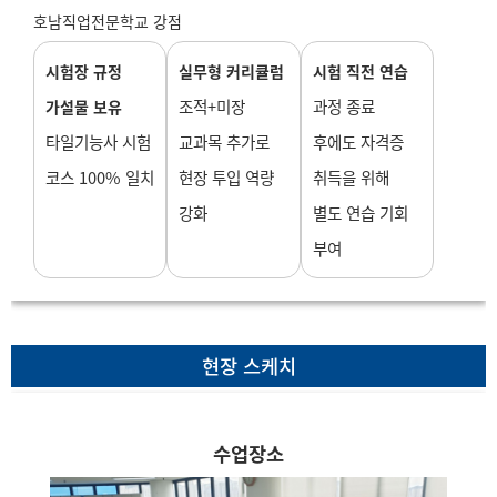
호남직업전문학교 강점
시험장 규정
실무형 커리큘럼
시험 직전 연습
조적+미장
과정 종료
가설물 보유
타일기능사 시험
교과목 추가로
후에도 자격증
코스 100% 일치
현장 투입 역량
취득을 위해
강화
별도 연습 기회
부여
현장 스케치
수업장소