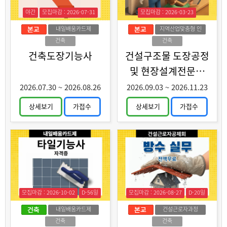
야간
모집마감 : 2026-07-31
모집마감 : 2026-03-23
내일배움카드제
지역산업맞춤형 인
력양성
건축
건축
건축도장기능사
건설구조물 도장공정
및 현장설계전문가
양성
2026.07.30
~
2026.08.26
2026.09.03
~
2026.11.23
상세보기
가접수
상세보기
가접수
모집마감 : 2026-10-02
D-56일
모집마감 : 2026-08-27
D-20일
내일배움카드제
건설근로자과정
건축
건축