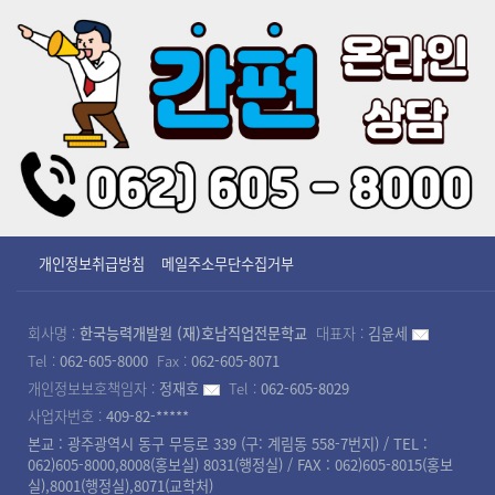
개인정보취급방침
메일주소무단수집거부
회사명 :
한국능력개발원 (재)호남직업전문학교
대표자 :
김윤세
Tel :
062-605-8000
Fax :
062-605-8071
개인정보보호책임자 :
정재호
Tel :
062-605-8029
사업자번호 :
409-82-*****
본교 : 광주광역시 동구 무등로 339 (구: 계림동 558-7번지) / TEL :
062)605-8000,8008(홍보실) 8031(행정실) / FAX : 062)605-8015(홍보
실),8001(행정실),8071(교학처)