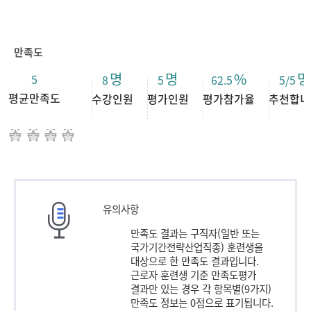
만족도
명
명
%
명
5
8
5
62.5
5/5
평균만족도
수강인원
평가인원
평가참가율
추천합니
유의사항
만족도 결과는 구직자(일반 또는
국가기간전략산업직종) 훈련생을
대상으로 한 만족도 결과입니다.
근로자 훈련생 기준 만족도평가
결과만 있는 경우 각 항목별(9가지)
만족도 정보는 0점으로 표기됩니다.