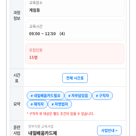
교육장소
계림동
과정
정보
교육시간
09:00 ~ 12:50 (4)
모집인원
15명
시간
전체 시간표
표
# 내일배움카드필요
# 자부담있음
# 구직자
요약
# 재직자
# 자영업자
* 구직자 외 대상은 별도 조건이 있을 수 있습니다.
정부지원 교육사업
훈련
사업안내 >
내일배움카드제
사업