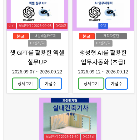
야간
모집마감 : 2026-09-08
D-30일
주말
내일배움카드제
재직자훈련
IT/설계/디
IT/설계/디
자인
자인
챗 GPT를 활용한 엑셀
생성형 AI를 활용한
실무UP
업무자동화 (초급)
2026.09.07
~
2026.09.22
2026.09.12
~
2026.09.12
상세보기
가접수
상세보기
가접수
모집마감 : 2026-11-30
D-113일