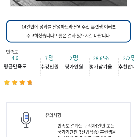
14일만에 성과를 달성하느라 달려주신 훈련생 여러분
수고하셨습니다!! 좋은 결과 있으시길 바랍니다.
만족도
명
명
%
명
4.6
7
2
28.6
2/2
평균만족도
수강인원
평가인원
평가참가율
추천합니
유의사항
만족도 결과는 구직자(일반 또는
국가기간전략산업직종) 훈련생을