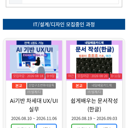
IT/설계/디자인 모집중인 과정
모집마감 : 2026-08-18
D-9일
야간
모집마감 : 2026-08-20
D-11일
산업구조변화대응특
내일배움카드제
화훈련
IT/설계/디
IT/설계/디
자인
자인
Ai기반 차세대 UX/UI
쉽게배우는 문서작성
실무
(한글)
2026.08.10
~
2026.11.06
2026.08.19
~
2026.09.03