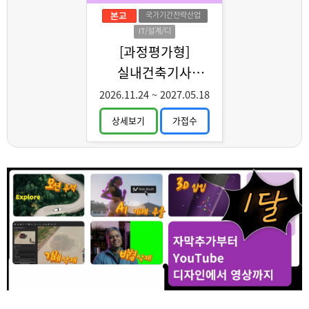
국가기간전략산업
IT/설계/디
자인
[과정평가형]
실내건축기사
취득과정 C
2026.11.24
~
2027.05.18
상세보기
가접수