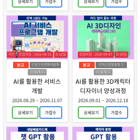
상세보기
가접수
상세보기
가접수
야간
모집마감 : 2026-08-31
D-22일
모집마감 : 2026-09-07
D-29일
산업구조변화대응특
지역산업맞춤형 인
화훈련
력양성
IT/설계/디
IT/설계/디
자인
자인
AI를 활용한 서비스
AI를 활용한 3D캐릭터
개발
디자이너 양성과정
2026.08.29
~
2026.11.07
2026.09.01
~
2026.12.18
상세보기
가접수
상세보기
가접수