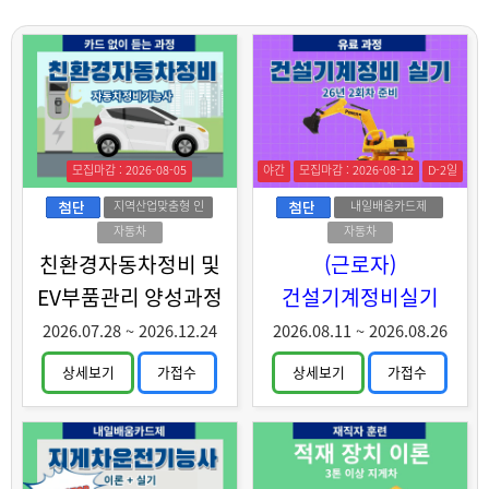
모집마감 : 2026-08-05
야간
모집마감 : 2026-08-12
D-2일
지역산업맞춤형 인
내일배움카드제
력양성
자동차
자동차
친환경자동차정비 및
(근로자)
EV부품관리 양성과정
건설기계정비실기
2026.07.28
~
2026.12.24
2026.08.11
~
2026.08.26
상세보기
가접수
상세보기
가접수