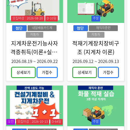
모집마감 : 2026-08-20
D-10일
주말
내일배움카드제
재직자훈련
자동차
자동차
지게차운전기능사자
적재기계장치장비구
격증취득(이론+실기)
조 (지게차 이론)
과정 A
2026.08.19
~
2026.09.22
2026.09.12
~
2026.09.13
상세보기
가접수
상세보기
가접수
오전
모집마감 : 2026-10-13
D-64일
주말