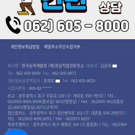
개인정보취급방침
메일주소무단수집거부
회사명 :
한국능력개발원 (재)호남직업전문학교
대표자 :
김윤세
Tel :
062-605-8000
Fax :
062-605-8071
개인정보보호책임자 :
정재호
Tel :
062-605-8029
사업자번호 :
409-82-*****
본교 : 광주광역시 동구 무등로 339 (구: 계림동 558-7번지) / TEL :
062)605-8000,8008(홍보실) 8031(행정실) / FAX : 062)605-8015(홍보
실),8001(행정실),8071(교학처)
첨단캠퍼스 : 광주광역시 북구 첨단벤처로 102 (구: 대촌동 958-20번지) /
TEL : 062)605-8090,8091 / FAX : 062)973-6025
북광주캠퍼스 : 광주광역시 북구 제봉로 304 (구:중흥동) ( TEL : 062)364-
8008 )