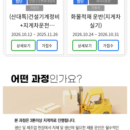
산업구조변화대응특
재직자훈련
화훈련
자동차
자동차
(산대특)건설기계정비
화물적재 운반(지게차
+지게차운전
실기)
(중장년특화)
2026.10.12
~
2025.11.26
2026.10.24
~
2026.10.31
상세보기
가접수
상세보기
가접수