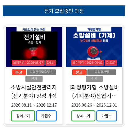
전기 모집중인 과정
모집마감 : 2026-08-17
D-8일
모집마감 : 2026-09-01
D-23일
지역산업맞춤형 인
과정평가형
력양성
전기
전기
소방시설안전관리자
[과정평가형]소방설비
(전기분야) 양성과정
(기계분야)산업기사
취득과정
2026.08.11
~
2026.12.17
2026.08.26
~
2026.12.31
상세보기
가접수
상세보기
가접수