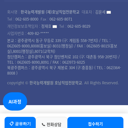
회사명 :
한국능력개발원 (재)호남직업전문학교
대표자 :
김윤세
Tel :
062-605-8000
Fax :
062-605-8071
개인정보보호책임자 :
정재호
Tel :
062-605-8029
사업자번호 :
409-82-*****
본교 : 광주광역시 동구 무등로 339 (구: 계림동 558-7번지) / TEL :
062)605-8000,8008(홍보실) 8031(행정실) / FAX : 062)605-8015(홍보
실),8001(행정실),8071(교학처)
첨단캠퍼스 : 광주광역시 북구 첨단벤처로 102 (구: 대촌동 958-20번지) /
TEL : 062)605-8090,8091 / FAX : 062)973-6025
북광주캠퍼스 : 광주광역시 북구 제봉로 304 (구:중흥동) ( TEL : 062)364-
8008 )
copyright ©
한국능력개발원 호남직업전문학교
. All Rights Reserved.
AI과정
접수하기
📋 공유하기
📞 전화상담