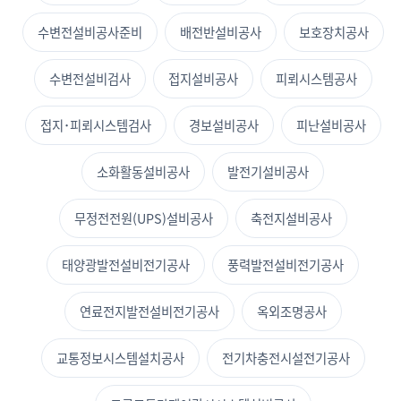
수변전설비공사준비
배전반설비공사
보호장치공사
수변전설비검사
접지설비공사
피뢰시스템공사
접지･피뢰시스템검사
경보설비공사
피난설비공사
소화활동설비공사
발전기설비공사
무정전전원(UPS)설비공사
축전지설비공사
태양광발전설비전기공사
풍력발전설비전기공사
연료전지발전설비전기공사
옥외조명공사
교통정보시스템설치공사
전기차충전시설전기공사