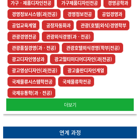
가구ㆍ제품디자인전공
가구제품디자인전공
경영공학과
경영정보시스템(과|전공)
경영정보전공
공업경영과
공업교육계열
공장자동화과
관광(호텔|외식)경영학부
관광경영전공
관광외식경영(과ㆍ전공)
관광품질경영(과ㆍ전공)
관광호텔외식경영(학부|전공)
광고디자인영상과
광고멀티미디어디자인(과|전공)
광고영상디자인(과|전공)
광고출판디자인계열
국제물류시스템학전공
국제물류학전공
국제유통학(과ㆍ전공)
더보기
연계 과정