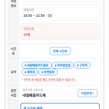
과정
정보
교육시간
18:50 ~ 21:50 (3)
모집인원
20명
시간
전체 시간표
표
# 내일배움카드필요
# 자부담있음
# 구직자
요약
# 재직자
# 자영업자
* 구직자 외 대상은 별도 조건이 있을 수 있습니다.
정부지원 교육사업
훈련
사업안내 >
내일배움카드제
사업
💰 수강료 혜택