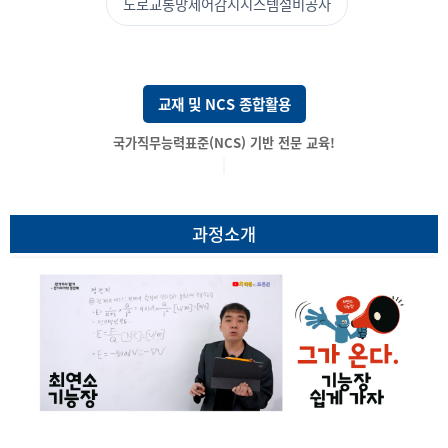
도로교통망제어감시시스템설비공사
교재 및 NCS 종합활용
국가직무능력표준(NC
|
과정소개