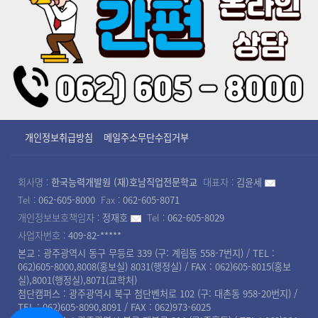
개인정보취급방침
메일주소무단수집거부
회사명 :
한국능력개발원 (재)호남직업전문학교
대표자 :
김윤세
Tel :
062-605-8000
Fax :
062-605-8071
개인정보보호책임자 :
정재호
Tel :
062-605-8029
사업자번호 :
409-82-*****
본교 : 광주광역시 동구 무등로 339 (구: 계림동 558-7번지) / TEL :
062)605-8000,8008(홍보실) 8031(행정실) / FAX : 062)605-8015(홍보
실),8001(행정실),8071(교학처)
첨단캠퍼스 : 광주광역시 북구 첨단벤처로 102 (구: 대촌동 958-20번지) /
TEL : 062)605-8090,8091 / FAX : 062)973-6025