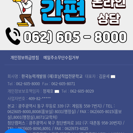
개인정보취급방침
메일주소무단수집거부
회사명 :
한국능력개발원 (재)호남직업전문학교
대표자 :
김윤세
Tel :
062-605-8000
Fax :
062-605-8071
개인정보보호책임자 :
정재호
Tel :
062-605-8029
사업자번호 :
409-82-*****
본교 : 광주광역시 동구 무등로 339 (구: 계림동 558-7번지) / TEL :
062)605-8000,8008(홍보실) 8031(행정실) / FAX : 062)605-8015(홍보
실),8001(행정실),8071(교학처)
첨단캠퍼스 : 광주광역시 북구 첨단벤처로 102 (구: 대촌동 958-20번지) /
TEL : 062)605-8090,8091 / FAX : 062)973-6025