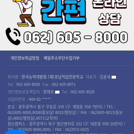
개인정보취급방침
메일주소무단수집거부
회사명 :
한국능력개발원 (재)호남직업전문학교
대표자 :
김윤세
Tel :
062-605-8000
Fax :
062-605-8071
개인정보보호책임자 :
정재호
Tel :
062-605-8029
사업자번호 :
409-82-*****
본교 : 광주광역시 동구 무등로 339 (구: 계림동 558-7번지) / TEL :
062)605-8000,8008(홍보실) 8031(행정실) / FAX : 062)605-8015(홍보
실),8001(행정실),8071(교학처)
첨단캠퍼스 : 광주광역시 북구 첨단벤처로 102 (구: 대촌동 958-20번지) /
TEL : 062)605-8090,8091 / FAX : 062)973-6025